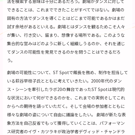
法を模索する意味は十分にあるだろう。劇場がダンスに対して
できることは、これまでできたことがすべてではない。劇場の
固有の方法でダンスを導くことはどこまで可能であるかはまだ
試す余地があるといえる。劇場とはダンスを観るためこそ人々
が集い、行き交い、留まり、想像する場所である。このような
集合的な営みはどのように新しく組織しうるのか、それを通じ
てダンスの可能性を発見できるのかを問うことはできるだろ
う。
劇場の可能性について、ST Spotで館長を務め、制作を担当して
いる萩谷早枝子氏とともに考えていきたい。2000年代のダン
ス・シーンを牽引したラボ20の舞台であったST Spotは現代的
な状況において何ができるのかを、これまでの実例そしてこれ
からへの期待を語っていただく。そして会場の参加者とともに
様々な劇場の姿について自由に議論をしたい。 劇場が新たな表
象方法を自己反省でもって獲得していくことは、パフォーマン
ス研究者のイヴ・カツラキが政治学者デヴィッド・チャンドラ